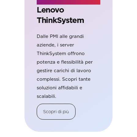
L
Server
Lenovo
T
ThinkSystem
Pe
po
,
Dalle PMI alle grandi
ov
aziende, i server
Th
ni
ThinkSystem offrono
ve
potenza e flessibilità per
co
gestire carichi di lavoro
an
complessi. Scopri tante
soluzioni affidabili e
scalabili.
Scopri di più