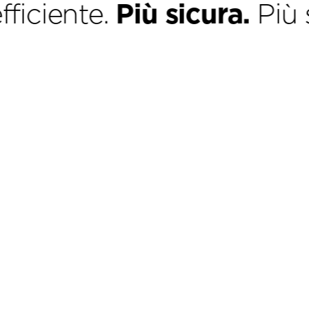
ente.
Più sicura.
Più su mi
Tante
soluzioni,
per tutte le
esigenze
Dalla mobilità
estrema alla
produttività più
avanzata: la serie
Think offre soluzioni
pensate per
rispondere alle