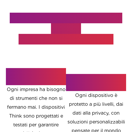
Perché sempre più aziende
italiane
scelgono la linea Think
Affidabilità
Sicurezza
senza compromessi
al primo posto
Ogni impresa ha bisogno
Ogni dispositivo è
di strumenti che non si
protetto a più livelli, dai
fermano mai. I dispositivi
dati alla privacy, con
Think sono progettati e
soluzioni personalizzabili
testati per garantire
pensate per il mondo