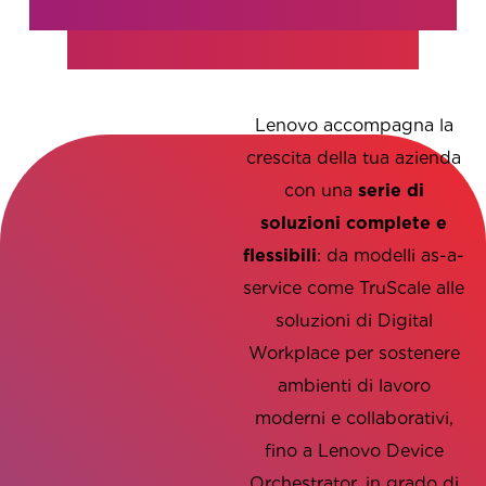
Aiutiamo le imprese italiane
nell’evoluzione digitale
Lenovo accompagna la
crescita della tua azienda
con una
serie di
soluzioni complete e
flessibili
: da modelli as-a-
service come TruScale alle
soluzioni di Digital
Workplace per sostenere
Le soluzioni Lenovo
ambienti di lavoro
accompagnano la
moderni e collaborativi,
crescita della tua
fino a Lenovo Device
azienda con strumenti
Orchestrator, in grado di