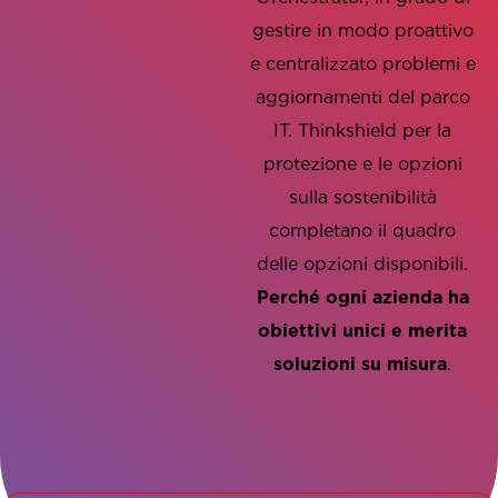
concreti:
gestire in modo proattivo
e centralizzato problemi e
aggiornamenti del parco
IT. Thinkshield per la
protezione e le opzioni
sulla sostenibilità
completano il quadro
delle opzioni disponibili.
Perché ogni azienda ha
obiettivi unici e merita
soluzioni su misura
.
Perché ogni azienda ha
obiettivi unici e merita