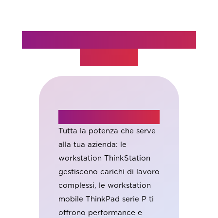
I migliori device per il tuo
business
Workstation
M
: i
Tutta la potenza che serve
Il
 K
alla tua azienda: le
da
workstation ThinkStation
mo
gestiscono carichi di lavoro
un
complessi, le workstation
co
mobile ThinkPad serie P ti
fed
offrono performance e
po