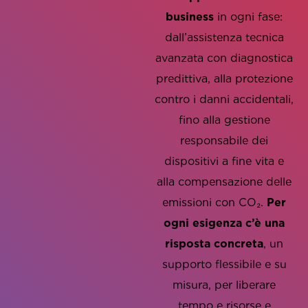
business
in ogni fase:
dall’assistenza tecnica
avanzata con diagnostica
predittiva, alla protezione
contro i danni accidentali,
fino alla gestione
Per
responsabile dei
ogni esigenza
dispositivi a fine vita e
c’è una
alla compensazione delle
risposta
emissioni con CO₂.
Per
concreta
ogni esigenza c’è una
risposta concreta
, un
supporto flessibile e su
misura, per liberare
tempo e risorse e