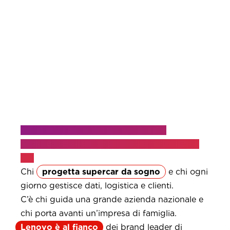
C’è chi costruisce da sempre moto
leggendarie e chi lancia la sua prima start-
up.
Chi
progetta supercar da sogno
e chi ogni
giorno gestisce dati, logistica e clienti.
C’è chi guida una grande azienda nazionale e
chi porta avanti un’impresa di famiglia.
Lenovo è al fianco
dei brand leader di