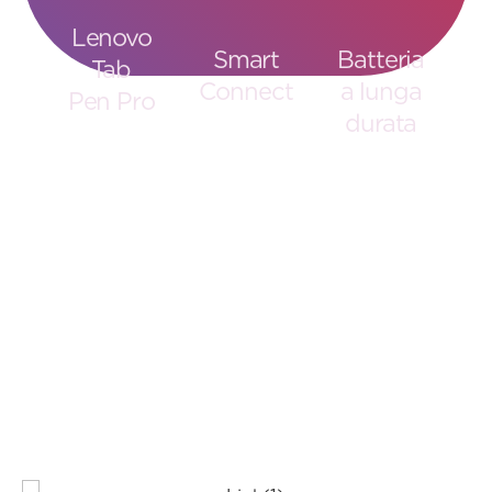
Lenovo
Smart
Batteria
Tab
Connect
a lunga
Pen Pro
durata
Passa file e
Disegna,
Per lavorare
immagini da
scrivi e
tutto il
tablet a PC e
prendi
giorno e
smartphone
appunti con
ripartire
senza
una
subito:
interruzioni.
precisione
supporta la
naturale,
ricarica
grazie al
rapida da
feedback
45W.
tattile.