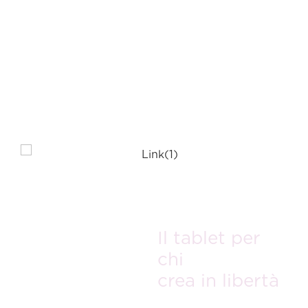
TOPS, anche
e dettagli
ovunque.
le attività
nitidi.
complesse
diventano
fluide e
rapide.
Il tablet per
chi
crea in libertà
Lenovo