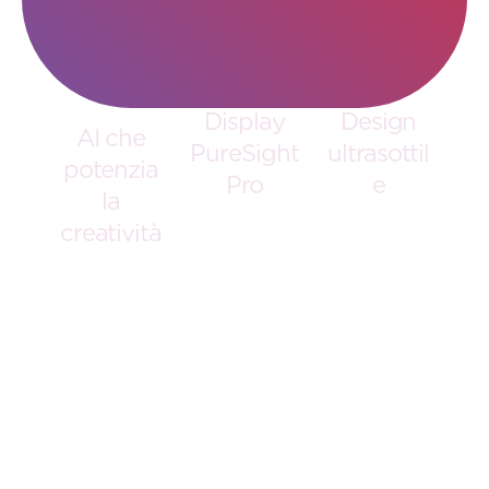
Display
Design
AI che
PureSight
ultrasottil
potenzia
Pro
e
la
14” di
Solo 13,9
creatività
precisione
mm di
Grazie al
assoluta:
spessore e
processore
pannello
scocca in
Intel Core
OLED, 100%
alluminio:
Ultra con
sRGB, DCI-
elegante,
NPU
P3 e Delta
resistente e
dedicata
E<1 per
pronto a
fino a 47
colori fedeli
seguirti