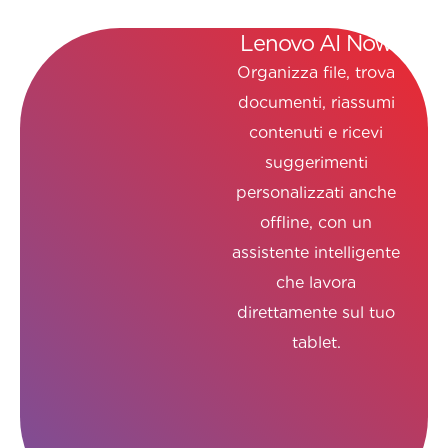
AI integrata con
Lenovo AI Now
AI integrata
Organizza file, trova
con
documenti, riassumi
contenuti e ricevi
Lenovo AI Now
suggerimenti
personalizzati anche
offline, con un
assistente intelligente
che lavora
direttamente sul tuo
tablet.