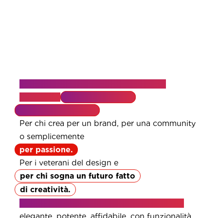
Per chi passa le giornate a realizzare
contenuti
chi monta video
fino a notte fonda.
Per chi crea per un brand, per una community
o semplicemente
per passione.
Per i veterani del design e
per chi sogna un futuro fatto
di creatività.
A tutti loro, Lenovo dedica la linea Yoga:
elegante, potente, affidabile, con funzionalità