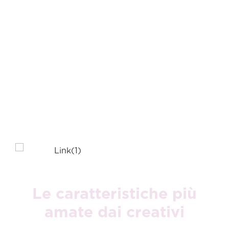
per chi crea, grazie a
un design
ultrasottile, AI in
locale, tutta la
potenza di un
processore Intel di
ultima generazione e
un’autonomia fino a
26 ore.
Le caratteristiche più
amate dai creativi