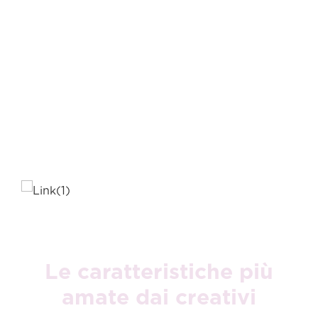
feedback tattile e
all’AI in locale,
trasforma ogni idea
in realtà. Perfetto
per disegnare,
scrivere, editare o
semplicemente
lasciarsi ispirare.
Le caratteristiche più
amate dai creativi