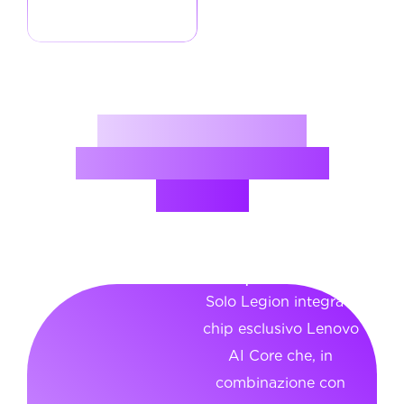
ora
Perchè è scelto
dai migliori gamer
italiani
AI Engine+ con
chip dedicato
Solo Legion integra il
AI Engine+ con
chip esclusivo Lenovo
chip dedicato
AI Core che, in
combinazione con