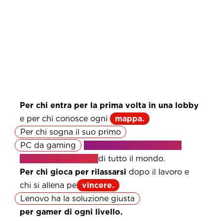
Per chi entra per la prima volta in una lobby
e per chi conosce ogni
mappa.
Per chi sogna il suo primo
PC da gaming
e chi rappresenta l’Italia
nelle arene virtuali
di tutto il mondo.
Per chi gioca per rilassarsi
dopo il lavoro e
chi si allena per
vincere.
Lenovo ha la soluzione giusta
per gamer di ogni livello.