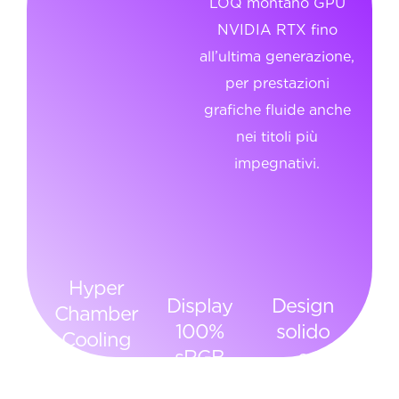
LOQ montano GPU
NVIDIA
NVIDIA RTX fino
all’ultima generazione,
per prestazioni
grafiche fluide anche
nei titoli più
impegnativi.
Hyper
Display
Design
Chamber
100%
solido
Cooling
sRGB
e
Tecnologia
versatile
Immagini
termica